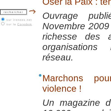
Oser la Paix : te
Ouvrage publ
sur irenees.net
Novembre 2009 p
sur la
Coredem
richesse des 
organisation
réseau.
Marchons po
violence !
Un magazine d