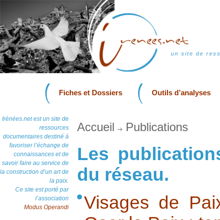
un site de res
Fiches et Dossiers
Outils d’analyses
Irénées.net est un site de
Accueil
Publications
ressources
documentaires destiné à
favoriser l’échange de
Les publication
connaissances et de
savoir faire au service de
du réseau.
la construction d’un art de
la paix.
Ce site est porté par
Visages de Pai
l’association
Modus Operandi