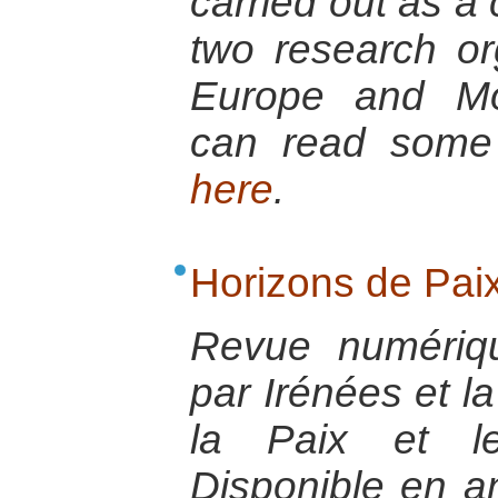
carried out as a
two research or
Europe and Mo
can read some 
here
.
Horizons de Pai
Revue numériq
par Irénées et l
la Paix et l
Disponible en a