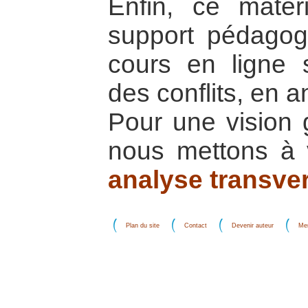
Enfin, ce maté
support pédagog
cours en ligne s
des conflits, en a
Pour une vision g
nous mettons à v
analyse transve
Plan du site
Contact
Devenir auteur
Men