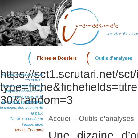
un site de res
Fiches et Dossiers
Outils d’analyses
https://sct1.scrutari.net/sc
Irénées.net est un site de
ressources
type=fiche&fichefields=titre
documentaires destiné à
favoriser l’échange de
30&random=3
connaissances et de
savoir faire au service de
la construction d’un art de
la paix.
Accueil
Outils d’analyses
Ce site est porté par
l’association
Modus Operandi
Une dizaine d’o