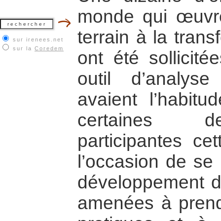
monde qui œuvre
terrain à la trans
sur irenees.net
sur la
Coredem
ont été sollicité
outil d’analys
avaient l’habitud
certaines de
participantes ce
l’occasion de se 
développement d’u
amenées à prendr