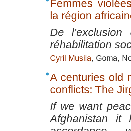
Femmes violées 
la région africa
De l’exclusion
réhabilitation s
Cyril Musila
, Goma, No
A centuries old
conflicts: The Ji
If we want peac
Afghanistan i
accordance w