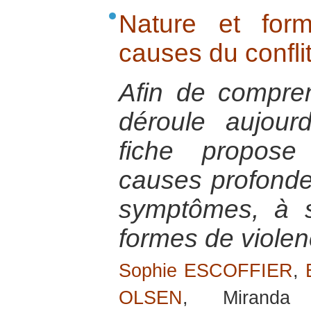
Nature et for
causes du confl
Afin de compren
déroule aujour
fiche propos
causes profondes
symptômes, à sa
formes de viole
Sophie ESCOFFIER
,
OLSEN
, Mirand