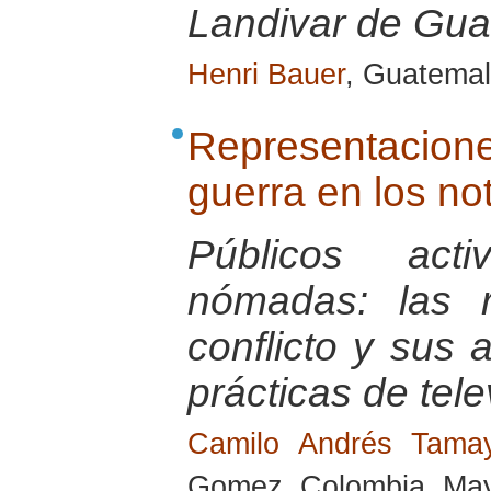
Landivar de Gu
Henri Bauer
, Guatemal
Representacio
guerra en los no
Públicos act
nómadas: las r
conflicto y sus a
prácticas de tele
Camilo Andrés Tam
Gomez, Colombia, Ma