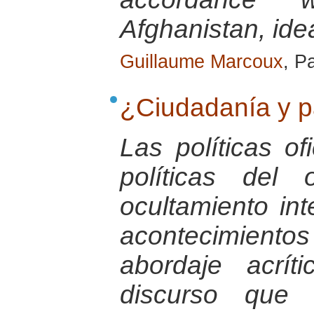
Afghanistan, ide
Guillaume Marcoux
, P
¿Ciudadanía y p
Las políticas o
políticas del 
ocultamiento in
acontecimiento
abordaje acrít
discurso que 