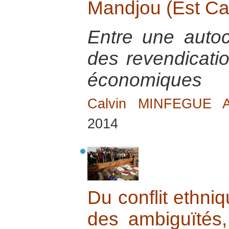
Mandjou (Est C
Entre une autoch
des revendicatio
économiques
Calvin MINFEGUE 
2014
Du conflit ethniq
des ambiguïtés,