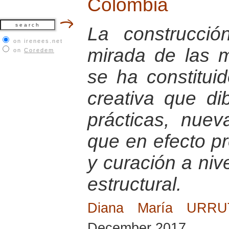
Colombia
La construcci
on irenees.net
mirada de las 
on
Coredem
se ha constitu
creativa que di
prácticas, nuev
que en efecto p
y curación a nive
estructural.
Diana María URR
December 2017