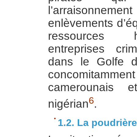
l’arraisonneme
enlèvements d’éq
ressources h
entreprises cri
dans le Golfe 
concomitamment la
camerounais et
6
nigérian
.
1.2. La poudrièr