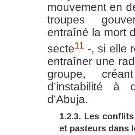
mouvement en dé
troupes gouve
entraîné la mort
11
secte
-, si elle
entraîner une rad
groupe, créan
d’instabilité à
d’Abuja.
1.2.3. Les conflit
et pasteurs dans 