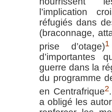
nourrissent l
l’implication cr
réfugiés dans des
(braconnage, att
1
prise d’otage)
d’importantes q
guerre dans la rég
du programme d
2
en Centrafrique
a obligé les auto