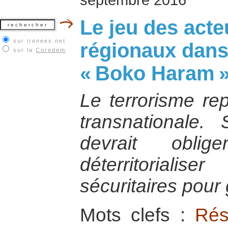
Le jeu des acte
sur irenees.net
régionaux dans 
sur la
Coredem
« Boko Haram 
Le terrorisme r
transnationale. S
devrait obli
déterritoriali
sécuritaires pour 
Mots clefs :
Rés