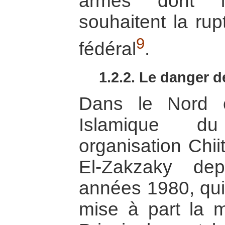
armés dont l
souhaitent la rup
9
fédéral
.
1.2.2. Le danger d
Dans le Nord 
Islamique du
organisation Chii
El-Zakzaky de
années 1980, qui 
mise à part la