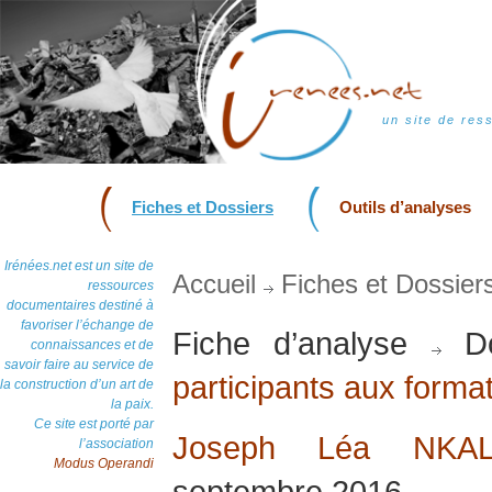
un site de res
Fiches et Dossiers
Outils d’analyses
Irénées.net est un site de
Accueil
Fiches et Dossier
ressources
documentaires destiné à
favoriser l’échange de
Fiche d’analyse
Do
connaissances et de
savoir faire au service de
participants aux form
la construction d’un art de
la paix.
Ce site est porté par
Joseph Léa NK
l’association
Modus Operandi
septembre 2016