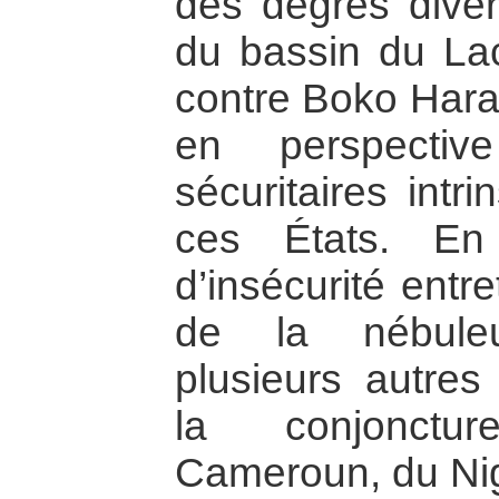
des degrés diver
du bassin du Lac
contre Boko Hara
en perspectiv
sécuritaires int
ces États. En
d’insécurité entr
de la nébule
plusieurs autres
la conjonctur
Cameroun, du Nig