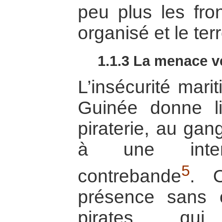
peu plus les fron
organisé et le ter
1.1.3 La menace 
L’insécurité mari
Guinée donne l
piraterie, au gan
à une inten
5
contrebande
. 
présence sans 
pirates qu