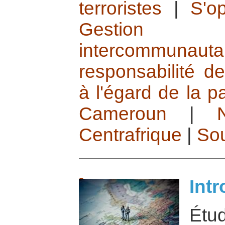
terroristes
|
S'o
Gestion 
intercommunauta
responsabilité de
à l'égard de la p
Cameroun
|
Centrafrique
|
So
Int
Étu