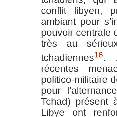
conflit libyen, 
ambiant pour s’in
pouvoir centrale 
très au sérieu
16
tchadiennes
. 
récentes mena
politico-militair
pour l’alternan
Tchad) présent à
Libye ont renfo