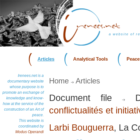
a website of r
Articles
Analytical Tools
Peace
Irenees.net is a
Home
Articles
documentary website
whose purpose is to
promote an exchange of
Document file
Do
knowledge and know-
how at the service of the
conflictualités et initia
construction of an Art of
peace.
This website is
Larbi Bouguerra
, La C
coordinated by
Modus Operandi