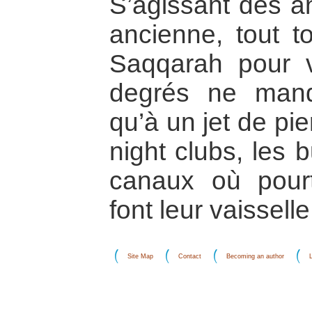
S’agissant des a
ancienne, tout t
Saqqarah pour v
degrés ne manq
qu’à un jet de pi
night clubs, les 
canaux où pour
font leur vaisselle
Site Map
Contact
Becoming an author