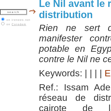
Le Nil avant le
distribution
on irenees.net
on
Coredem
Rien ne sert 
manifester cont
potable en Egyp
contre le Nil ne 
Keywords:
|
|
|
|
E
Ref.: Issam Ade
réseau de distr
cairote de 