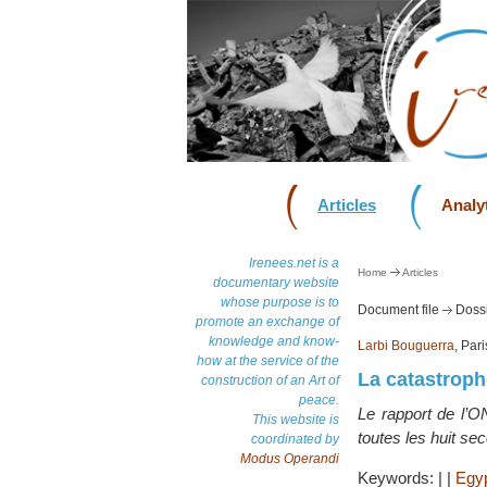
Articles
Analyt
Irenees.net is a
Home
Articles
documentary website
whose purpose is to
Document file
Dossi
promote an exchange of
knowledge and know-
Larbi Bouguerra
, Pari
how at the service of the
La catastroph
construction of an Art of
peace.
Le rapport de l’O
This website is
toutes les huit sec
coordinated by
Modus Operandi
Keywords:
|
|
Egy