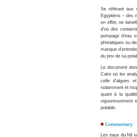
Se référant aux s
Egyptiens – des r
en effet, ne béné
d’où des contamin
pompage d’eau so
phréatiques ou de
manque d’entretie
du prix de sa potab
Le document donn
Caire où les anal
celle d’algues 
notamment et risqu
quant à la qualit
vigoureusement en
potable.
Commentary
Les eaux du Nil so