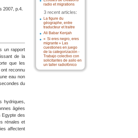
Écoutes de créations
radio et migrations
s 2007, p.4.
3 recent articles:
La figure du
géographe, entre
traducteur et traitre
Ali Babar Kenjah
« Si eres negro, eres
migrante » Las
cuestiones en juego
 un rapport
de la categorización -
issant de la
Trabajo colectivo con
solicitantes de asilo en
orte que les
un taller radiofónico
 ont reconnu
 une eau non
t secondes du
s hydriques,
sonnes âgées
n Egypte des
s rénales et
es affectent