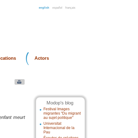
english
español
français
ications
Actors
Modop’s blog
Festival Images
migrantes "Du migrant
enfant meurt
au sujet politique"
Universitat
Internacional de la
Pau