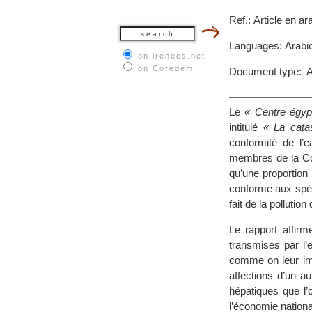
Ref.: Article en a
Languages: Arabi
on irenees.net
on
Coredem
Document type: Ar
Le
« Centre égypt
intitulé
« La cata
conformité de l’
membres de la Co
qu’une proportion
conforme aux spéc
fait de la pollution 
Le rapport affir
transmises par l
comme on leur im
affections d’un a
hépatiques que l’
l’économie nationa