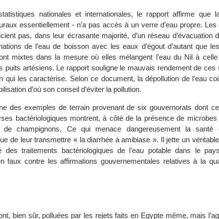
tatistiques nationales et internationales, le rapport affirme que l
uraux essentiellement - n’a pas accès à un verre d’eau propre. Le
ficient pas, dans leur écrasante majorité, d’un réseau d’évacuation
ations de l’eau de boisson avec les eaux d’égout d’autant que les
nt mixtes dans la mesure où elles mélangent l’eau du Nil à cell
s puits artésiens. Le rapport souligne le mauvais rendement de ces s
n qui les caractérise. Selon ce document, la dépollution de l’eau co
ilisation d’où son conseil d’éviter la pollution.
e des exemples de terrain provenant de six gouvernorats dont c
yses bactériologiques montrent, à côté de la présence de microbes
et de champignons. Ce qui menace dangereusement la santé 
e de leur transmettre « la diarrhée à amibiase ». Il jette un véritable
é des traitements bactériologiques de l’eau potable dans le pays 
 faux contre les affirmations gouvernementales relatives à la qual
nt, bien sûr, polluées par les rejets faits en Egypte même, mais l’ag