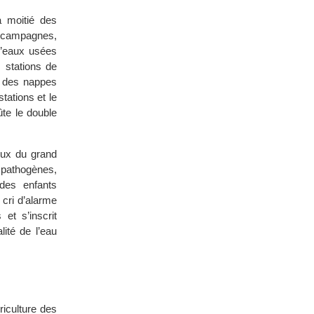
a moitié des
s campagnes,
 d’eaux usées
 stations de
e des nappes
tations et le
ûte le double
eux du grand
 pathogènes,
des enfants
 cri d’alarme
et s’inscrit
ité de l’eau
riculture des