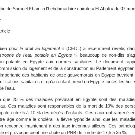
rabe de Samuel Khaïri in l’hebdomadaire cairote « El Ahali » du 07 mar
c
ticle
ien pour le droit au logement »
(CEDL) a récemment révélé, dans
strophe de l’eau potable en Egypte »,
beaucoup de non-dits s’ag
eau potable en Egypte aux normes sanitaires. Le document rapp
mmission du logement et de la construction au Parlement égyptien
 importante des habitants de onze gouvernorats en Egypte buvaient
ifications sanitaires et qu’un enfant meurt en Egypte toutes les hui
de l’eau.
me que 25 % des maladies prévalant en Egypte sont des maladie
’eau. Ces maladies sont responsables de la mort de 10% des per
pute entre 5 à 10 % des décès d’enfants. Ces eaux ont ramené e
utre âge comme le choléra, la fièvre typhoïde ainsi que les maladie
on rencontre maintenant à des taux inconnus ailleurs. Ces pathologi
le et provoqueraient une chute du PNB de l’ordre de 17,5 à 35 %.