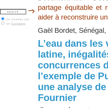
partage équitable et r
aider à reconstruire u
on irenees.net
on
Coredem
Gaël Bordet, Sénégal, 
L’eau dans les 
latine, inégalit
concurrences d
l’exemple de P
une analyse de
Fournier