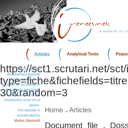
a website of r
Articles
Analytical Tools
Peace
https://sct1.scrutari.net/sc
Irenees.net is a
documentary website
type=fiche&fichefields=titr
whose purpose is to
promote an exchange of
30&random=3
knowledge and know-
how at the service of the
construction of an Art of
peace.
Home
Articles
This website is
coordinated by
Modus Operandi
Document file
Doss