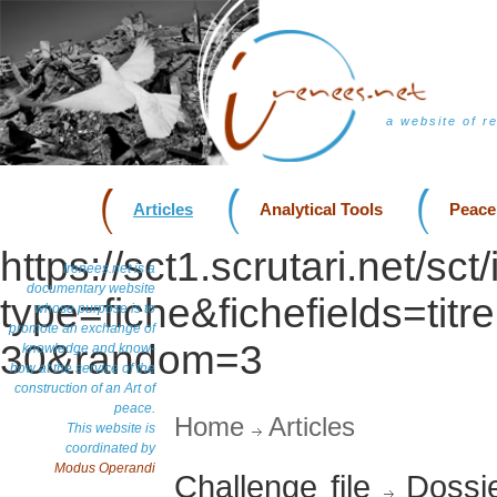
a website of r
Articles
Analytical Tools
Peace
https://sct1.scrutari.net/sc
Irenees.net is a
documentary website
type=fiche&fichefields=titr
whose purpose is to
promote an exchange of
30&random=3
knowledge and know-
how at the service of the
construction of an Art of
peace.
Home
Articles
This website is
coordinated by
Modus Operandi
Challenge file
Dossi