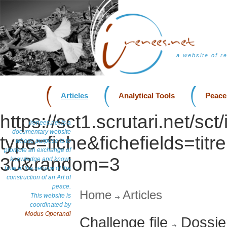
a website of r
Articles
Analytical Tools
Peace
https://sct1.scrutari.net/sc
Irenees.net is a
documentary website
type=fiche&fichefields=titr
whose purpose is to
promote an exchange of
30&random=3
knowledge and know-
how at the service of the
construction of an Art of
peace.
Home
Articles
This website is
coordinated by
Modus Operandi
Challenge file
Dossie