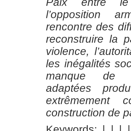
Paix entre le
l’opposition a
rencontre des dif
reconstruire la p
violence, l’autori
les inégalités so
manque de pol
adaptées produ
extrêmement c
construction de p
Keywords:
|
|
|