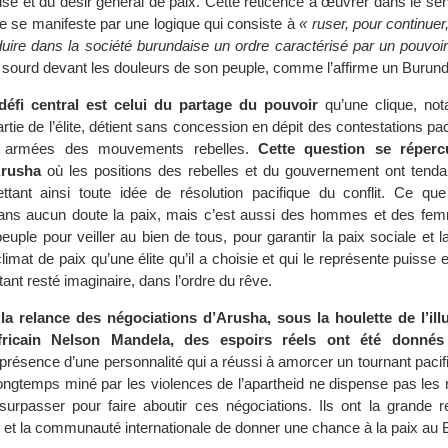
rise et du désir général de paix. Cette réticence à œuvrer dans le se
ue se manifeste par une logique qui consiste à
« ruser, pour continue
duire dans la société burundaise un ordre caractérisé par un pouvoir
 sourd devant les douleurs de son peuple, comme l’affirme un Burund
éfi central est celui du partage du pouvoir
qu’une clique, no
artie de l’élite, détient sans concession en dépit des contestations pac
ou armées des mouvements rebelles.
Cette question se réperc
Arusha
où les positions des rebelles et du gouvernement ont tenda
tant ainsi toute idée de résolution pacifique du conflit. Ce que
sans aucun doute la paix, mais c’est aussi des hommes et des f
uple pour veiller au bien de tous, pour garantir la paix sociale et l
limat de paix qu’une élite qu’il a choisie et qui le représente puisse e
stant resté imaginaire, dans l’ordre du rêve.
a relance des négociations d’Arusha, sous la houlette de l’ill
africain Nelson Mandela, des espoirs réels ont été donné
présence d’une personnalité qui a réussi à amorcer un tournant paci
 longtemps miné par les violences de l’apartheid ne dispense pas les
urpasser pour faire aboutir ces négociations. Ils ont la grande re
e et la communauté internationale de donner une chance à la paix au 