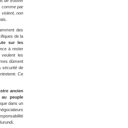
ns de trouver
r, comme par
 violent, non
ais.
tamment des
ifiques de la
ute sur les
nce à rester
 veulent les
emmes dûment
a sécurité de
ntretenir. Ce
ustre ancien
s au peuple
fique dans un
 négociateurs
sponsabilité
Burundi.