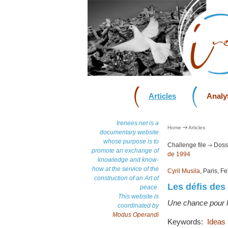
Articles
Analyt
Irenees.net is a
Home
Articles
documentary website
whose purpose is to
Challenge file
Dossi
promote an exchange of
de 1994
knowledge and know-
how at the service of the
Cyril Musila
, Paris, F
construction of an Art of
Les défis des
peace.
This website is
Une chance pour l
coordinated by
Modus Operandi
Keywords:
Ideas