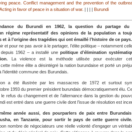
ing peace. Conflict management and the prevention of the outbrea
cting in favor of peace in a situation of war.
|
|
|
|
Burundi
endance du Burundi en 1962, la question du partage du 
’un régime représentatif des opinions de la population a touj
 et à l’origine des tragédies qui ont émaillé l’histoire de ce pays.
oir et pour ne pas avoir à le partager, l’élite politique – notamment celle
 depuis 1962 – a installé une
politique d’élimination systémati
ion.
La violence est la méthode utilisée pour exécuter cette
ette même élite a désintégré la nation burundaise et porté un préjud
’à l’identité commune des Burundais.
tion a été illustrée par les massacres de 1972 et surtout sym
ctobre 1993 du premier président burundais démocratiquement élu. Ce
t le refus du changement et de l’alternance dans la gestion du pouvo
ndi est entré dans une guerre civile dont l’issue de résolution est ince
même année aussi, des pourparlers de paix entre Burundais
rusha, en Tanzanie, pour sortir le pays de cette guerre civile
n nombre de négociateurs une réelle volonté d’engager un véritabl