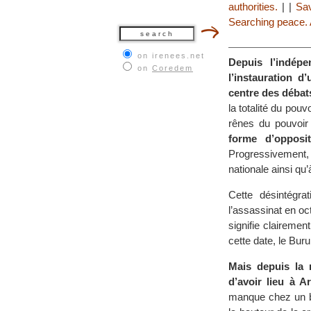
authorities.
|
|
Sav
Searching peace. A
on irenees.net
Depuis l’indép
on
Coredem
l’instauration d
centre des débats
la totalité du pouv
rênes du pouvoir
forme d’opposit
Progressivement, c
nationale ainsi qu
Cette désintégra
l’assassinat en o
signifie clairemen
cette date, le Buru
Mais depuis la 
d’avoir lieu à A
manque chez un bo