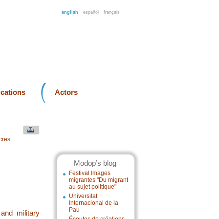
english
español
français
ications
Actors
cres
Modop’s blog
Festival Images
migrantes "Du migrant
au sujet politique"
Universitat
Internacional de la
Pau
 and military