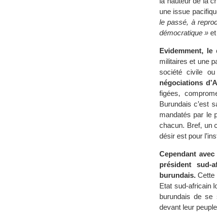
la hauteur de la c
une issue pacifiq
le passé, à repro
démocratique »
et
Evidemment, le d
militaires et une p
société civile 
négociations d’
figées, compromet
Burundais c’est 
mandatés par le pe
chacun. Bref, un c
désir est pour l’in
Cependant avec l
président sud-
burundais.
Cette 
Etat sud-africain
burundais de se s
devant leur peupl