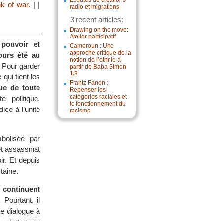
Écoutes de créations
k of war.
|
|
radio et migrations
3 recent articles:
Drawing on the move:
Atelier participatif
pouvoir et
Cameroun : Une
approche critique de la
ours été au
notion de l’ethnie à
Pour garder
partir de Baba Simon
1/3
 qui tient les
Frantz Fanon :
que de toute
Repenser les
catégories raciales et
 politique.
le fonctionnement du
ice à l’unité
racisme
bolisée par
t assassinat
ir. Et depuis
rtaine.
 continuent
.
Pourtant, il
e dialogue à