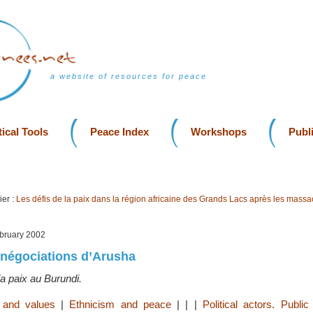
a website of resources for peace
ical Tools
Peace Index
Workshops
Publ
er :
Les défis de la paix dans la région africaine des Grands Lacs après les massa
ebruary 2002
 négociations d’Arusha
a paix au Burundi.
 and values
|
Ethnicism and peace
|
|
|
Political actors. Public