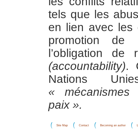
les conflits rela
tels que les abus
en lien avec les 
promotion de 
l’obligation de
(accountability)
. 
Nations Unie
« mécanismes 
paix ».
Site Map
Contact
Becoming an author