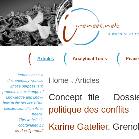
a website of r
Articles
Analytical Tools
Peace
Irenees.net is a
Home
Articles
documentary website
whose purpose is to
promote an exchange of
Concept file
Dossi
knowledge and know-
how at the service of the
politique des conflits
construction of an Art of
peace.
This website is
Karine Gatelier
, Greno
coordinated by
Modus Operandi