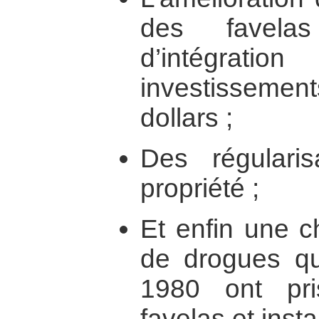
des favela
d’intégratio
investisseme
dollars ;
Des régularis
propriété ;
Et enfin une c
de drogues qu
1980 ont pr
favelas et insta