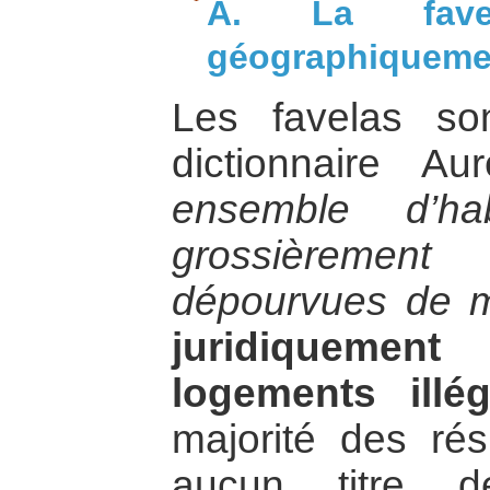
A. La fave
géographiquemen
Les favelas so
dictionnaire 
ensemble d’hab
grossièremen
dépourvues de m
juridiqueme
logements illé
majorité des ré
aucun titre d