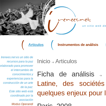
un sitio web d
Articulos
Instrumentos de análisis
Irenees.net es un sitio de
Inicio
Articulos
recursos para la paz
elaborado para promover
el intercambio de
Ficha de análisis
conocimientos y
experiencias para la
Latine, des sociétés
construcción de un arte
de la paz.
quelques enjeux pour l
Este sitio web está
coordinado por la
asociación
Paris, 2008
Modus Operandi