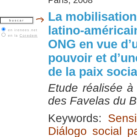
La mobilisation 
latino-américai
en irenees.net
en la
Coredem
ONG en vue d’u
pouvoir et d’un
de la paix socia
Etude réalisée à
des Favelas du Br
Keywords:
Sensi
Diálogo social p