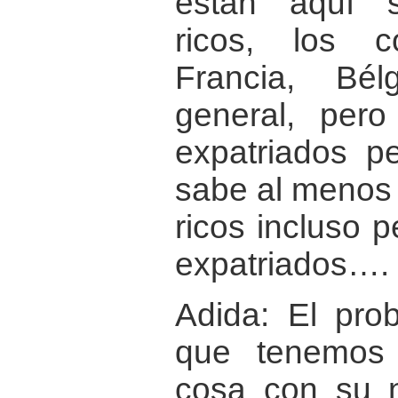
están aquí 
ricos, los 
Francia, Bé
general, per
expatriados p
sabe al menos 
ricos incluso p
expatriados….
Adida: El pro
que tenemos
cosa con su n