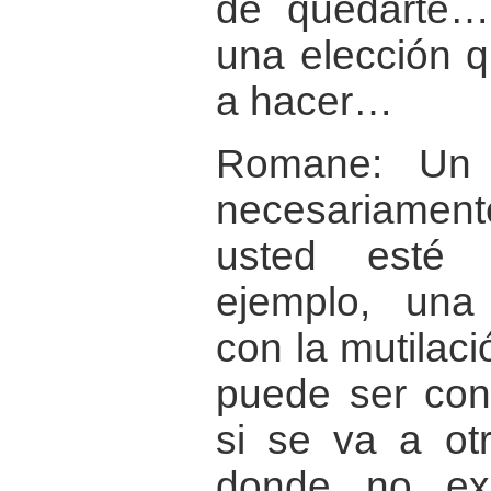
de quedarte…
una elección q
a hacer…
Romane: Un 
necesariamente
usted esté 
ejemplo, un
con la mutilaci
puede ser con
si se va a ot
donde no exi