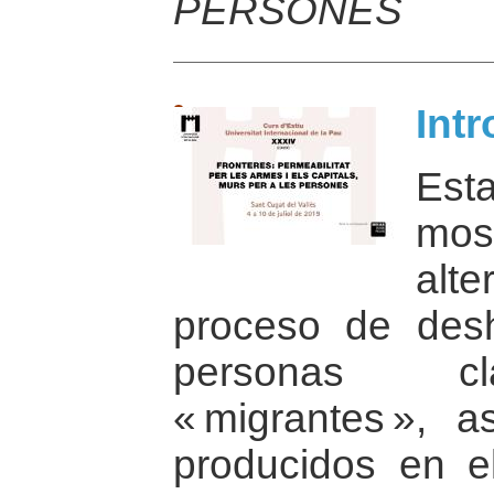
PERSONES
Int
Est
most
alt
proceso de des
personas cl
« migrantes », 
producidos en e