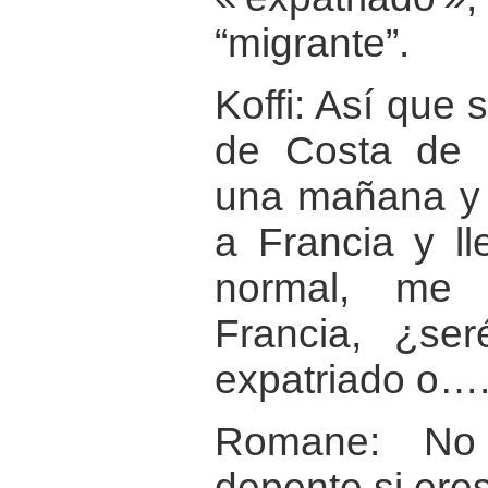
“migrante”.
Koffi: Así que 
de Costa de M
una mañana y q
a Francia y l
normal, me 
Francia, ¿se
expatriado o….
Romane: No
depente si ere