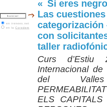
« Si eres negro
Las cuestiones 
categorización 
en irenees.net
en la
Coredem
con solicitante
taller radiofóni
Curs d’Estiu 
Internacional de
del Valle
PERMEABILITAT
ELS CAPITALS