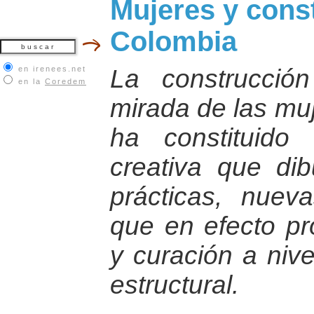
Mujeres y cons
Colombia
en irenees.net
La construcci
en la
Coredem
mirada de las mu
ha constituid
creativa que di
prácticas, nueva
que en efecto p
y curación a nivel
estructural.