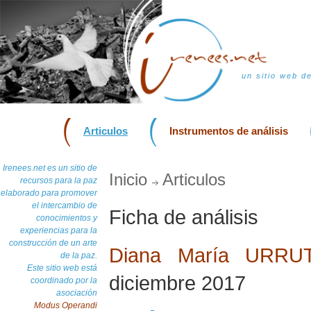
un sitio web d
Articulos
Instrumentos de análisis
Irenees.net es un sitio de
Inicio
Articulos
recursos para la paz
elaborado para promover
el intercambio de
Ficha de análisis
conocimientos y
experiencias para la
construcción de un arte
Diana María URRU
de la paz.
Este sitio web está
diciembre 2017
coordinado por la
asociación
Modus Operandi