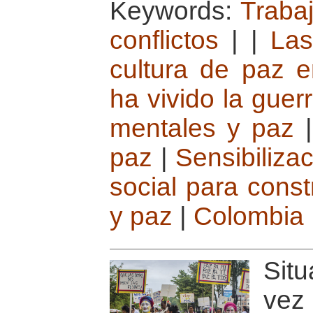
Keywords:
Traba
conflictos
|
|
Las
cultura de paz 
ha vivido la guer
mentales y paz
paz
|
Sensibiliza
social para const
y paz
|
Colombia
Situ
vez