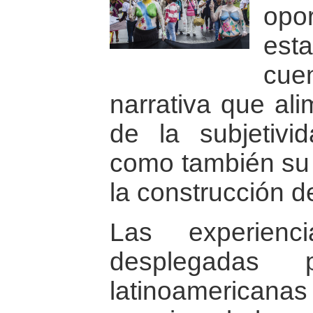
opo
est
cue
narrativa que al
de la subjetivi
como también su 
la construcción d
Las experienc
desplegadas 
latinoamericanas